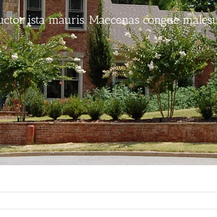
uctor ista mauris. Maecenas congue males