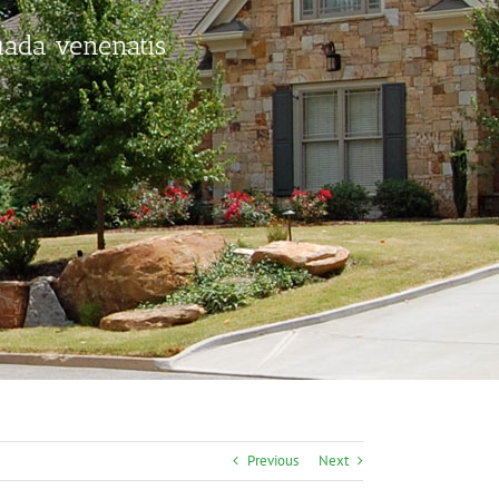
uada venenatis
Previous
Next