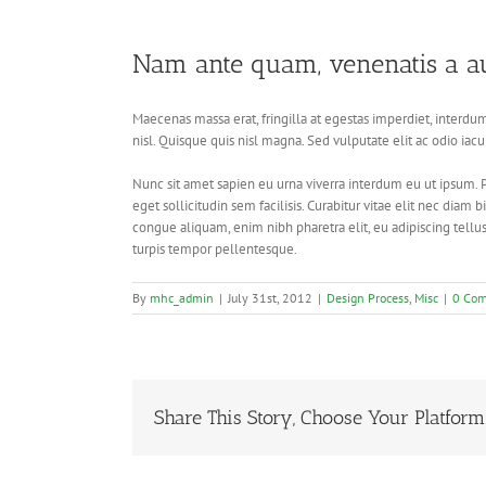
Nam ante quam, venenatis a a
Maecenas massa erat, fringilla at egestas imperdiet, interdum
nisl. Quisque quis nisl magna. Sed vulputate elit ac odio iacu
Nunc sit amet sapien eu urna viverra interdum eu ut ipsum. 
eget sollicitudin sem facilisis. Curabitur vitae elit nec dia
congue aliquam, enim nibh pharetra elit, eu adipiscing tellus 
turpis tempor pellentesque.
By
mhc_admin
|
July 31st, 2012
|
Design Process
,
Misc
|
0 Co
Share This Story, Choose Your Platform