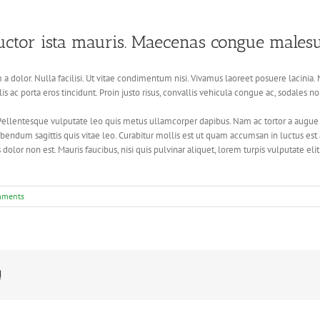
uctor ista mauris. Maecenas congue males
 a dolor. Nulla facilisi. Ut vitae condimentum nisi. Vivamus laoreet posuere lacinia.
lis ac porta eros tincidunt. Proin justo risus, convallis vehicula congue ac, sodales 
Pellentesque vulputate leo quis metus ullamcorper dapibus. Nam ac tortor a augue 
m bibendum sagittis quis vitae leo. Curabitur mollis est ut quam accumsan in luctus e
dolor non est. Mauris faucibus, nisi quis pulvinar aliquet, lorem turpis vulputate eli
mments
!