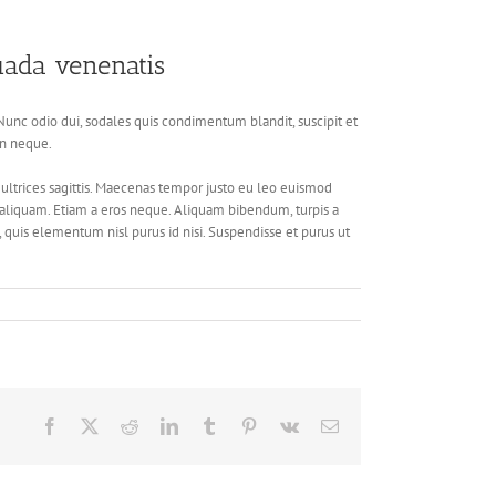
uada venenatis
 Nunc odio dui, sodales quis condimentum blandit, suscipit et
non neque.
ultrices sagittis. Maecenas tempor justo eu leo euismod
st aliquam. Etiam a eros neque. Aliquam bibendum, turpis a
t, quis elementum nisl purus id nisi. Suspendisse et purus ut
Facebook
X
Reddit
LinkedIn
Tumblr
Pinterest
Vk
Email